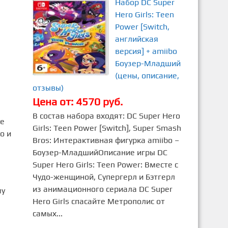
Набор DC Super
Hero Girls: Teen
Power [Switch,
английская
версия] + amiibo
Боузер-Младший
(цены, описание,
отзывы)
Цена от: 4570 руб.
В состав набора входят: DC Super Hero
не
Girls: Teen Power [Switch], Super Smash
о и
Bros: Интерактивная фигурка amiibo –
Боузер-МладшийОписание игры DC
Super Hero Girls: Teen Power: Вместе с
Чудо-женщиной, Супергерл и Бэтгерл
из анимационного сериала DC Super
му
Hero Girls спасайте Метрополис от
самых...