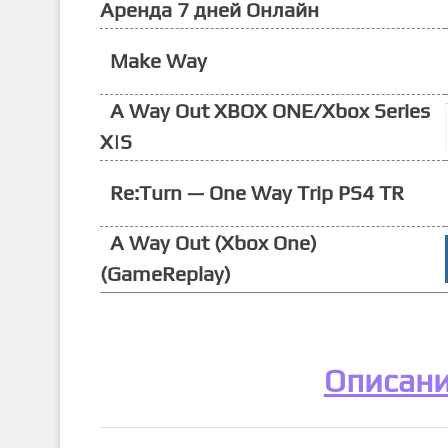
Аренда 7 дней Онлайн
Make Way
A Way Out XBOX ONE/Xbox Series
X|S
Re:Turn — One Way Trip PS4 TR
A Way Out (Xbox One)
(GameReplay)
Описан