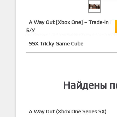
A Way Out [Xbox One] – Trade-in |
Б/У
SSX Tricky Game Cube
Найдены п
A Way Out (Xbox One Series SX)