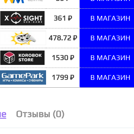
361 ₽
478.72 ₽
1530 ₽
1799 ₽
ие
Отзывы (0)