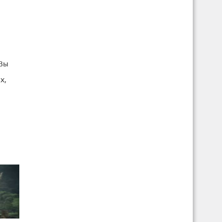
Вы
х,