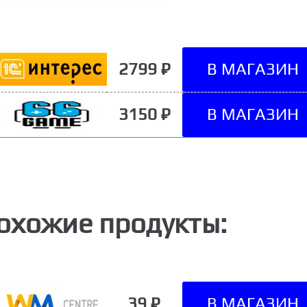
2799 ₽
3150 ₽
охожие продукты:
39 ₽