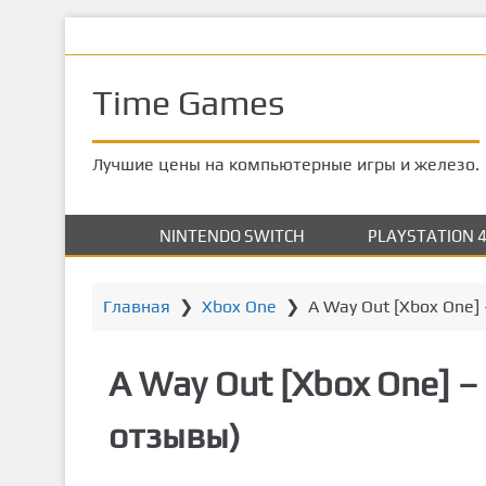
П
Dead Island 2: Pulp
е
р
Time Games
е
й
т
Лучшие цены на компьютерные игры и железо.
и
к
о
NINTENDO SWITCH
PLAYSTATION 
с
н
Главная
❯
Xbox One
❯
A Way Out [Xbox One] 
о
в
н
A Way Out [Xbox One] – 
о
м
отзывы)
у
к