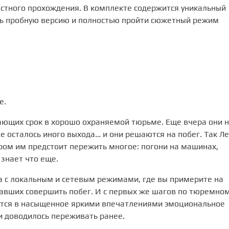
естного прохождения. В комплекте содержится уникальный
ть пробную версию и полностью пройти сюжетный режим
е.
тающих срок в хорошо охраняемой тюрьме. Еще вчера они 
не осталось иного выхода… и они решаются на побег. Так Ле
ором им предстоит пережить многое: погони на машинах,
 знает что еще.
а с локальным и сетевым режимами, где вы примерите на
мавших совершить побег. И с первых же шагов по тюремно
тся в насыщенное яркими впечатлениями эмоциональное
и доводилось переживать ранее.