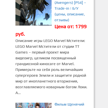
(Avengers) [PS4] –
Trade-in | Б/У
(цены, описание,
отзывы)
Цена от: 1799
руб.
Описание игры LEGO Marvel Мстители:
LEGO Marvel Мстители от студии TT
Games – первый проект мира
видеоигр, целиком посвященный
грандиозной киносаге от Marvel.
Примерьте на себя роль величайших
супергероев Земли и защитите родной
мир от инопланетного вторжения,
возглавляемого коварным богом Локи.
А...
Фильм Щенячий