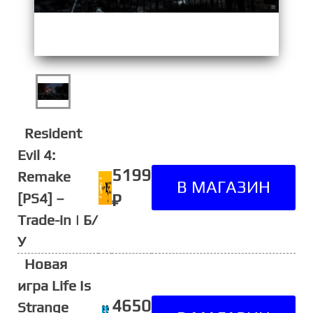
Resident
Evil 4:
5199
Remake
[PS4] –
₽
Trade-in | Б/
У
Новая
игра Life Is
4650
Strange