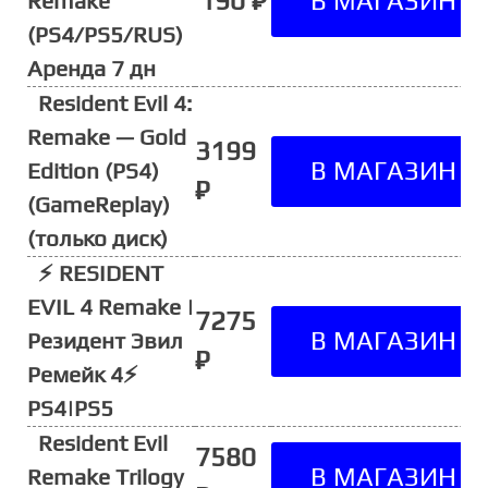
190 ₽
Remake
(PS4/PS5/RUS)
Аренда 7 дн
Resident Evil 4:
Remake — Gold
3199
Edition (PS4)
₽
(GameReplay)
(только диск)
⚡ RESIDENT
EVIL 4 Remake |
7275
Резидент Эвил
₽
Ремейк 4⚡
PS4|PS5
Resident Evil
7580
Remake Trilogy