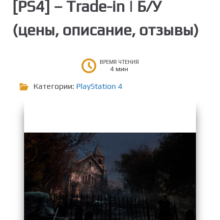
[PS4] – Trade-in | Б/У
о
н
(цены, описание, отзывы)
т
е
н
ВРЕМЯ ЧТЕНИЯ
т
4 мин
у
Категории:
PlayStation 4