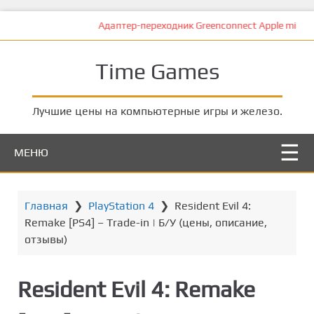
П
Адаптер-переходник Greenconnect Apple mini DisplayPort 20M > DV
е
р
Time Games
е
й
т
Лучшие цены на компьютерные игры и железо.
и
к
МЕНЮ
о
с
н
о
Главная
❯
PlayStation 4
❯
Resident Evil 4:
в
Remake [PS4] – Trade-in | Б/У (цены, описание,
н
отзывы)
о
м
Resident Evil 4: Remake
у
к