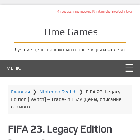
П
Игровая консоль Nintendo Switch (желтый / бежевый) + Pokem
е
р
Time Games
е
й
т
Лучшие цены на компьютерные игры и железо.
и
к
МЕНЮ
о
с
н
о
Главная
❯
Nintendo Switch
❯
FIFA 23. Legacy
в
Edition [Switch] – Trade-in | Б/У (цены, описание,
н
отзывы)
о
м
FIFA 23. Legacy Edition
у
к