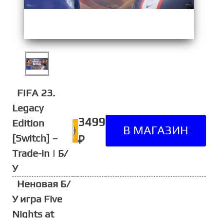
FIFA 23.
Legacy
3499
Edition
[Switch] –
₽
Trade-in | Б/
У
Неновая Б/
У игра Five
Nights at