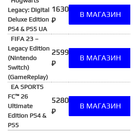
Hogwarts
1630
Legacy: Digital
Deluxe Edition
₽
PS4 & PS5 UA
FIFA 23 –
Legacy Edition
2599
(Nintendo
₽
Switch)
(GameReplay)
EA SPORTS
FC™ 26
5280
Ultimate
₽
Edition PS4 &
PS5