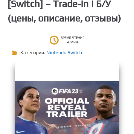
[Switch] – Trade-in | Б/У
о
н
(цены, описание, отзывы)
т
е
н
ВРЕМЯ ЧТЕНИЯ
т
4 мин
у
Категории:
Nintendo Switch