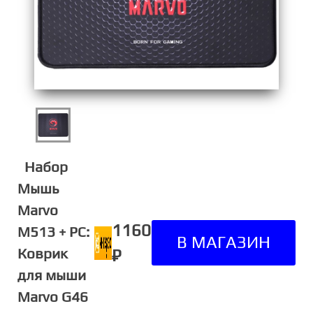
Набор
Мышь
Marvo
1160
M513 + PC:
Коврик
₽
для мыши
Marvo G46