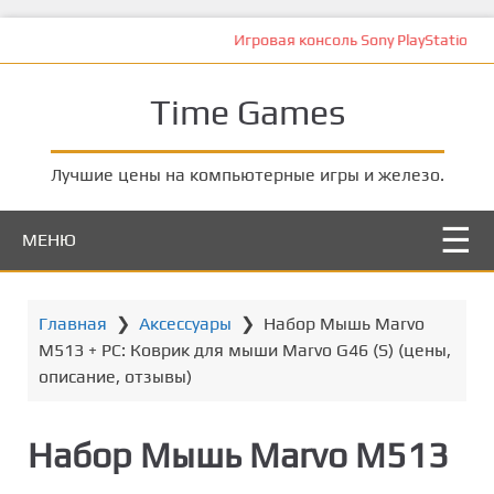
П
Игровая консоль Sony PlayStation 4 Pro (1TB) Black (
е
р
Time Games
е
й
т
Лучшие цены на компьютерные игры и железо.
и
к
МЕНЮ
о
с
н
о
Главная
❯
Аксессуары
❯
Набор Мышь Marvo
в
M513 + PC: Коврик для мыши Marvo G46 (S) (цены,
н
описание, отзывы)
о
м
Набор Мышь Marvo M513
у
к