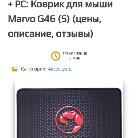
+ PC: Коврик для мыши
о
н
Marvo G46 (S) (цены,
т
е
описание, отзывы)
н
т
у
ВРЕМЯ ЧТЕНИЯ
3 мин
Категории:
Аксессуары