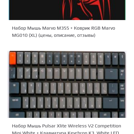
Набор Мышь Marvo M355 + Коврик RGB Marvo
MG010 (XL) (цены, описание, отзывы)
Набор Мышь Pulsar Xlite Wireless V2 Competition
Mini White + Клавиатура Keychron K3, White LED