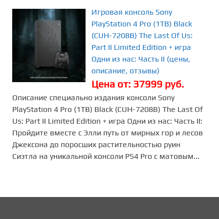
Игровая консоль Sony
PlayStation 4 Pro (1TB) Black
(CUH-7208В) The Last Of Us:
Part II Limited Edition + игра
Одни из нас: Часть II (цены,
описание, отзывы)
Цена от: 37999 руб.
Описание специально издания консоли Sony
PlayStation 4 Pro (1TB) Black (CUH-7208В) The Last Of
Us: Part II Limited Edition + игра Одни из нас: Часть II:
Пройдите вместе с Элли путь от мирных гор и лесов
Джексона до поросших растительностью руин
Сиэтла на уникальной консоли PS4 Pro с матовым...