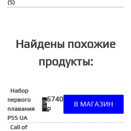
(S)
Найдены похожие
продукты:
Набор
6740
первого
плавания
₽
PS5 UA
Call of